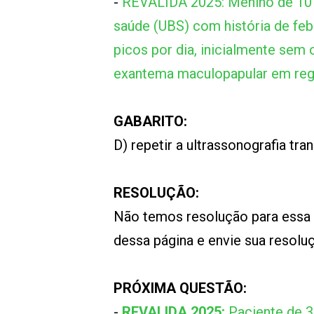
-
REVALIDA 2025: Menino de 10 
saúde (UBS) com história de febre
picos por dia, inicialmente sem
exantema maculopapular em regi
GABARITO:
D) repetir a ultrassonografia tr
RESOLUÇÃO:
Não temos resolução para essa
dessa página e envie sua resol
PRÓXIMA QUESTÃO:
-
REVALIDA 2025:
Paciente de 3