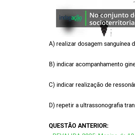
00:00
/
01:00
indagacao
A) realizar dosagem sanguínea 
B) indicar acompanhamento gine
C) indicar realização de ressonâ
D) repetir a ultrassonografia tr
QUESTÃO ANTERIOR: