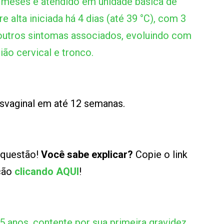
meses é atendido em unidade básica de
 alta iniciada há 4 dias (até 39 °C), com 3
 outros sintomas associados, evoluindo com
ão cervical e tronco.
ansvaginal em até 12 semanas.
 questão!
Você sabe explicar?
Copie o link
ução
clicando AQUI
!
5 anos, contente por sua primeira gravidez,