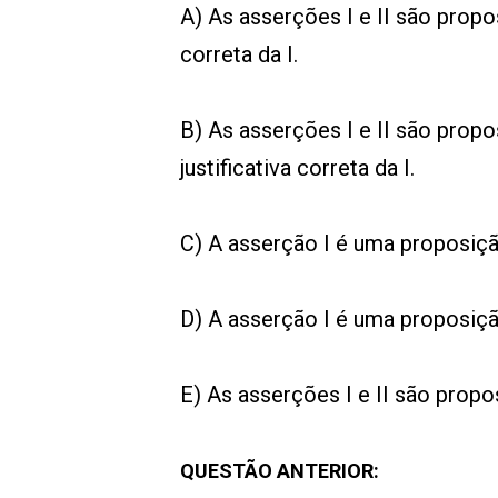
A) As asserções I e II são propos
correta da I.
B) As asserções I e II são propo
justificativa correta da I.
C) A asserção I é uma proposição
D) A asserção I é uma proposição
E) As asserções I e II são propo
QUESTÃO ANTERIOR: