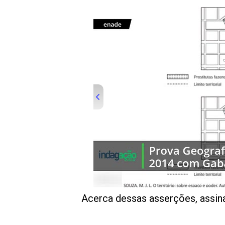
00:00
/
01:00
indagacao
Acerca dessas asserções, assina