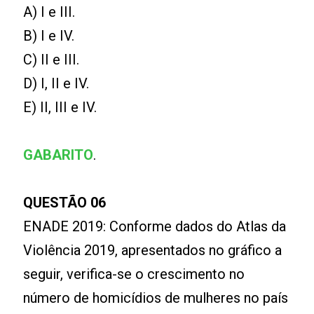
A) I e III.
B) I e IV.
C) II e III.
D) I, II e IV.
E) II, III e IV.
GABARITO
.
QUESTÃO 06
ENADE 2019: Conforme dados do Atlas da
Violência 2019, apresentados no gráfico a
seguir, verifica-se o crescimento no
número de homicídios de mulheres no país