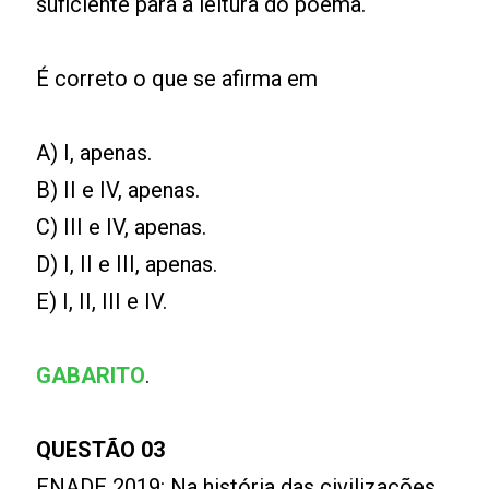
suficiente para a leitura do poema.
É correto o que se afirma em
A) I, apenas.
B) II e IV, apenas.
C) III e IV, apenas.
D) I, II e III, apenas.
E) I, II, III e IV.
GABARITO
.
QUESTÃO 03
ENADE 2019: Na história das civilizações