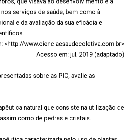
bros, que visava ao desenvolvimento e à
 nos serviços de saúde, bem como à
onal e da avaliação da sua eficácia e
ntíficos.
: <http://www.cienciaesaudecoletiva.com.br>.
Acesso em: jul. 2019 (adaptado).
esentadas sobre as PIC, avalie as
apêutica natural que consiste na utilização de
, assim como de pedras e cristais.
erapêutica caracterizada pelo uso de plantas