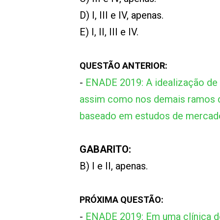
D) I, III e IV, apenas.
E) I, II, III e IV.
QUESTÃO ANTERIOR:
-
ENADE 2019: A idealização de 
assim como nos demais ramos de
baseado em estudos de mercad
GABARITO:
B) I e II, apenas.
PRÓXIMA QUESTÃO:
-
ENADE 2019: Em uma clínica d