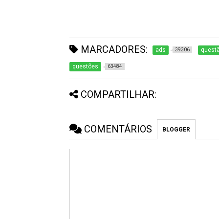
MARCADORES:
ads
quest
39306
questões
63484
COMPARTILHAR:
COMENTÁRIOS
BLOGGER