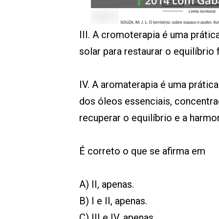
00:00
/
01:00
indagacao
III. A cromoterapia é uma prátic
solar para restaurar o equilíbrio
IV. A aromaterapia é uma prática
dos óleos essenciais, concentrad
recuperar o equilíbrio e a harm
É correto o que se afirma em
A) II, apenas.
B) I e II, apenas.
C) III e IV, apenas.