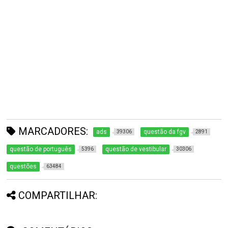
MARCADORES:
ads
questão da fgv
39306
2891
questão de português
questão de vestibular
5396
30306
questões
63484
COMPARTILHAR: