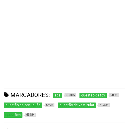
MARCADORES:
ads
questão da fgv
39306
2891
questão de português
questão de vestibular
5396
30306
questões
63484