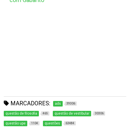
com Gabarito
MARCADORES:
ads
39306
questão de filosofia
questão de vestibular
465
30306
questão upe
questões
1104
63484