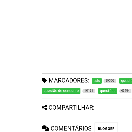
MARCADORES:
ads
questã
39306
questão de concurso
questões
10451
63484
COMPARTILHAR:
COMENTÁRIOS
BLOGGER