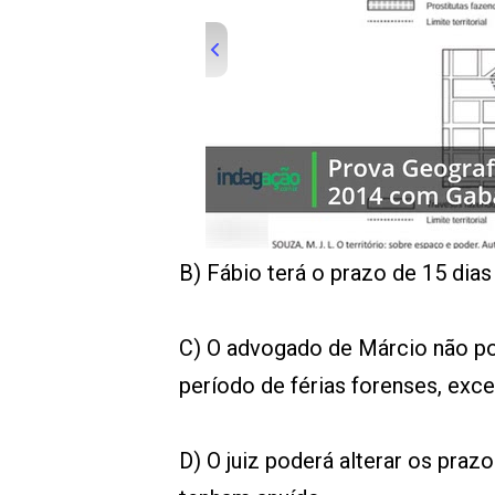
00:00
/
01:00
indagacao
B) Fábio terá o prazo de 15 dias
C) O advogado de Márcio não po
período de férias forenses, exc
D) O juiz poderá alterar os pra