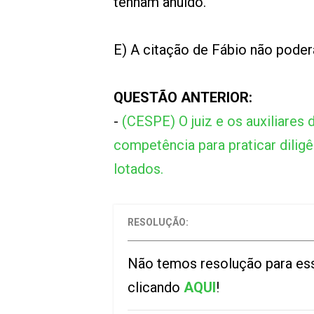
tenham anuído.
E) A citação de Fábio não poderá
QUESTÃO ANTERIOR:
-
(CESPE) O juiz e os auxiliares 
competência para praticar dilig
lotados.
RESOLUÇÃO:
Não temos resolução para ess
clicando
AQUI
!