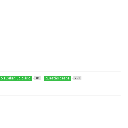
o auxiliar judiciário
questão cespe
48
221