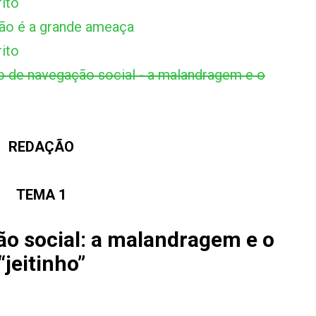
ito
ão é a grande ameaça
ito
de navegação social - a malandragem e o
REDAÇÃO
TEMA 1
o social: a malandragem e o
“jeitinho”