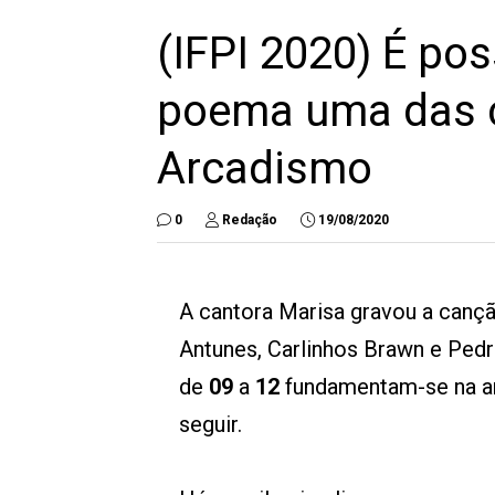
(IFPI 2020) É poss
poema uma das c
Arcadismo
0
Redação
19/08/2020
A cantora Marisa gravou a canç
Antunes, Carlinhos Brawn e Ped
de
09
a
12
fundamentam-se na an
seguir.