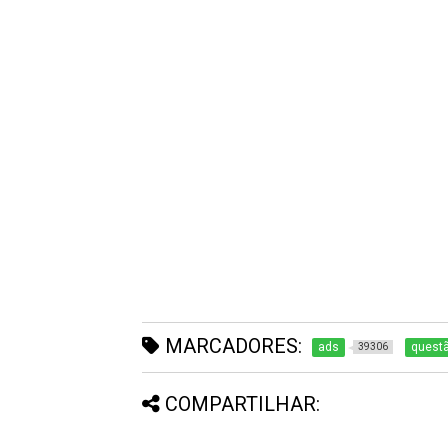
MARCADORES:
ads
questã
39306
COMPARTILHAR: