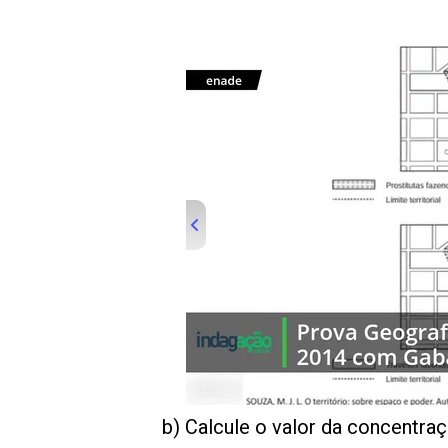
00:00
/
01:00
indagacao
b) Calcule o valor da concentraç