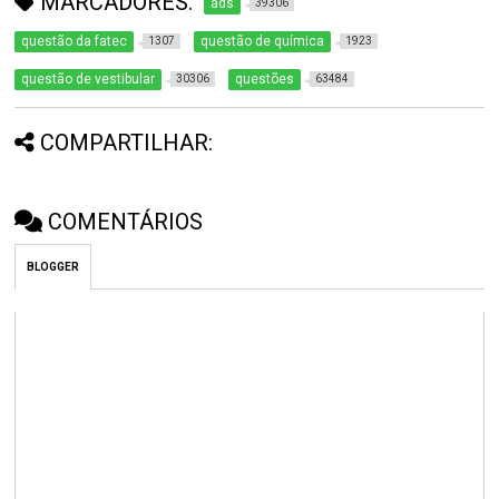
MARCADORES:
ads
39306
questão da fatec
questão de química
1307
1923
questão de vestibular
questões
30306
63484
COMPARTILHAR:
COMENTÁRIOS
BLOGGER