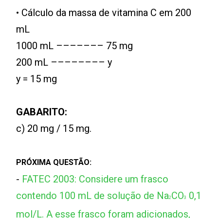
• Cálculo da massa de vitamina C em 200
mL
1000 mL ––––––– 75 mg
200 mL –––––––– y
y = 15 mg
GABARITO:
c) 20 mg / 15 mg.
PRÓXIMA QUESTÃO:
-
FATEC 2003: Considere um frasco
contendo 100 mL de solução de Na
CO
0,1
2
3
mol/L. A esse frasco foram adicionados,