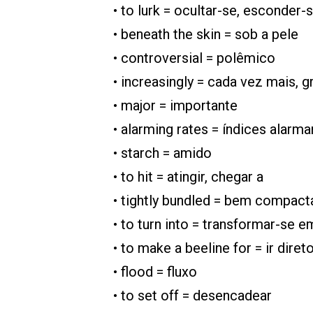
• to lurk = ocultar-se, esconder-
• beneath the skin = sob a pele
• controversial = polêmico
• increasingly = cada vez mais, 
• major = importante
• alarming rates = índices alarm
• starch = amido
• to hit = atingir, chegar a
• tightly bundled = bem compac
• to turn into = transformar-se e
• to make a beeline for = ir diret
• flood = fluxo
• to set off = desencadear