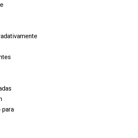
se
gradativamente
antes
tadas
m
o para