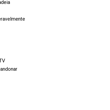
adeia
deravelmente
 TV
abandonar