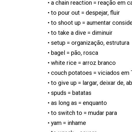
• a chain reaction = reação em c
• to pour out = despejar, fluir
• to shoot up = aumentar consi
• to take a dive = diminuir
• setup = organização, estrutura
• bagel = pão, rosca
• white rice = arroz branco
• couch potatoes = viciados em
• to give up = largar, deixar de, 
• spuds = batatas
• as long as = enquanto
• to switch to = mudar para
• yam = inhame