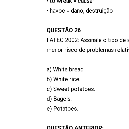
• to wreak = causar
• havoc = dano, destruição
QUESTÃO 26
FATEC 2002: Assinale o tipo de 
menor risco de problemas relati
a) White bread.
b) White rice.
c) Sweet potatoes.
d) Bagels.
e) Potatoes.
QUESTÃO ANTERIOR: