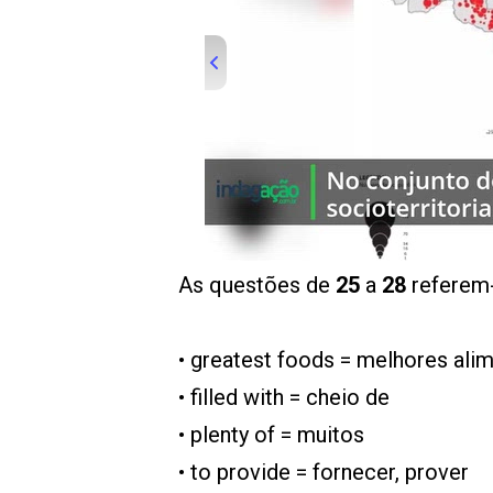
00:00
/
01:00
indagacao
As questões de
25
a
28
referem-
• greatest foods = melhores ali
• filled with = cheio de
• plenty of = muitos
• to provide = fornecer, prover