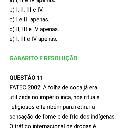
a) I, II e IV apenas.
b) I, II, III e IV.
c) I e III apenas.
d) II, III e IV apenas.
e) I, III e IV apenas.
GABARITO E RESOLUÇÃO
.
QUESTÃO 11
FATEC 2002: A folha de coca já era
utilizada no império inca, nos rituais
religiosos e também para retirar a
sensação de fome e de frio dos indígenas.
O tráfico internacional de drogas é,