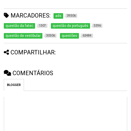
MARCADORES:
ads
39306
questão da fatec
questão de português
1307
5396
questão de vestibular
questões
30306
63484
COMPARTILHAR:
COMENTÁRIOS
BLOGGER