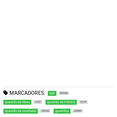
MARCADORES:
ads
39306
questão da fatec
questão de história
1307
2279
questão de vestibular
questões
30306
63484