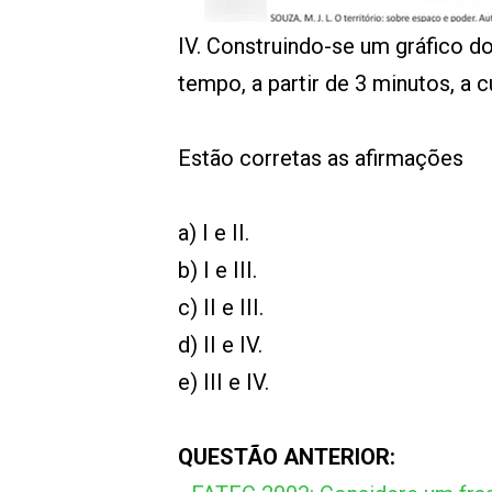
IV. Construindo-se um gráfico 
tempo, a partir de 3 minutos, a 
Estão corretas as afirmações
a) I e II.
b) I e III.
c) II e III.
d) II e IV.
e) III e IV.
QUESTÃO ANTERIOR: