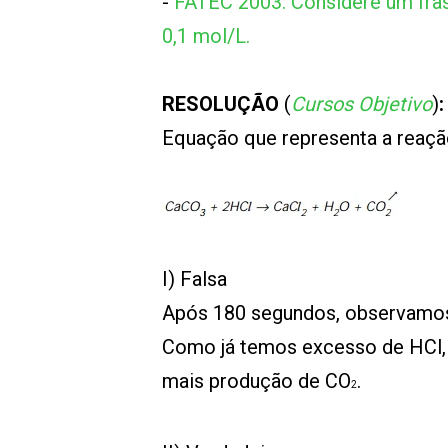
-
FATEC 2003: Considere um fr
0,1 mol/L.
RESOLUÇÃO
(
Cursos Objetivo
)
:
Equação que representa a reaç
I) Falsa
Após 180 segundos, observamos 
Como já temos excesso de HCl, 
mais produção de CO
.
2