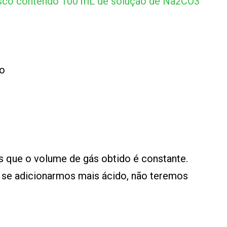
asco contendo 100 mL de solução de Na2CO3
ão
que o volume de gás obtido é constante.
se adicionarmos mais ácido, não teremos