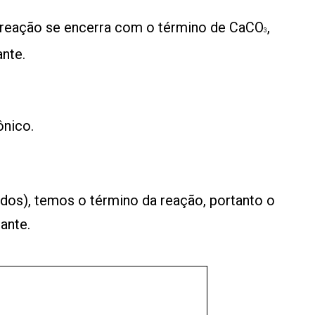
reação se encerra com o término de CaCO
,
3
ante.
ônico.
ndos), temos o término da reação, portanto o
ante.