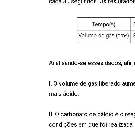
cada 30 segundos. Os resultados
Analisando-se esses dados, afir
I. O volume de gás liberado au
mais ácido.
II. O carbonato de cálcio é o re
condições em que foi realizada.