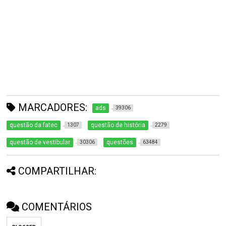
MARCADORES:
ads
39306
questão da fatec
questão de história
1307
2279
questão de vestibular
questões
30306
63484
COMPARTILHAR:
COMENTÁRIOS