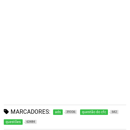
MARCADORES:
ads
questão do cfc
39306
642
questões
63484