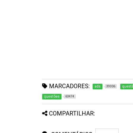
MARCADORES:
ads
questã
39306
questões
63474
COMPARTILHAR: