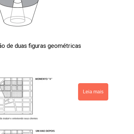
ção de duas figuras geométricas
Leia mais