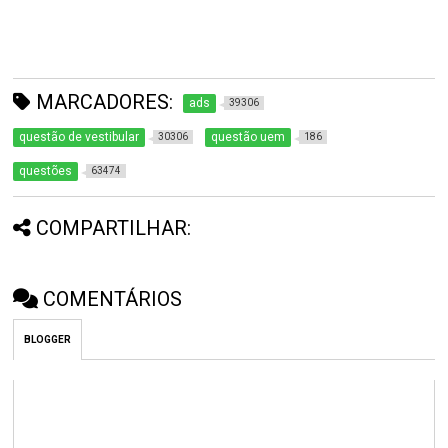
MARCADORES:
ads
39306
questão de vestibular
questão uem
30306
186
questões
63474
COMPARTILHAR:
COMENTÁRIOS
BLOGGER