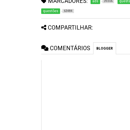
MARCADORES:
ads
quest
39306
questões
63484
COMPARTILHAR:
COMENTÁRIOS
BLOGGER