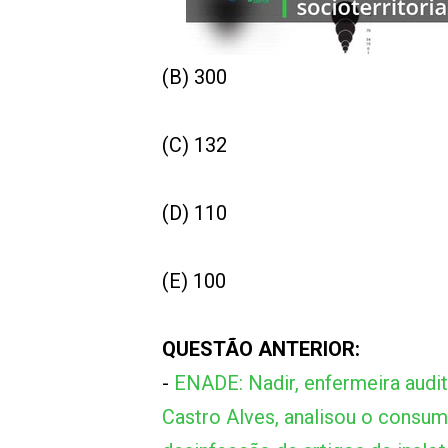
00:00
/
01:00
indagacao
(B) 300
(C) 132
(D) 110
(E) 100
QUESTÃO ANTERIOR:
-
ENADE: Nadir, enfermeira audit
Castro Alves, analisou o consum