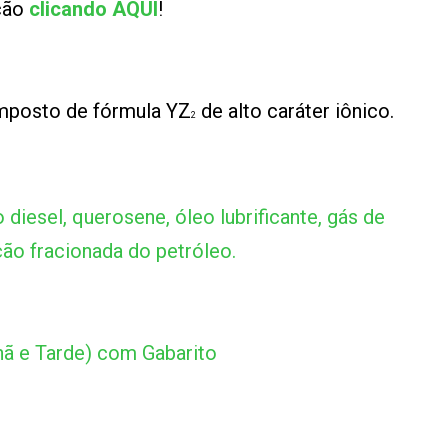
ução
clicando AQUI
!
omposto de fórmula YZ
de alto caráter iônico.
2
diesel, querosene, óleo lubrificante, gás de
ção fracionada do petróleo.
ã e Tarde) com Gabarito