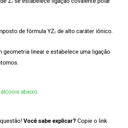
 de Z
se estabelece ligação covalente polar
2
omposto de fórmula YZ
de alto caráter iônico.
2
 geometria linear e estabelece uma ligação
 átomos.
álcoois abaixo.
 questão!
Você sabe explicar?
Copie o link