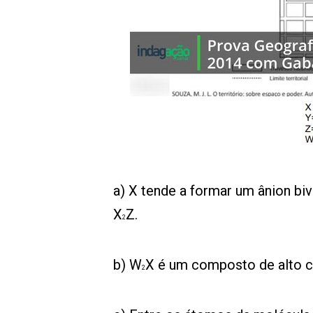
00:00
/
01:00
indagacao
a) X tende a formar um ânion bi
X
Z.
2
b) W
X é um composto de alto ca
2