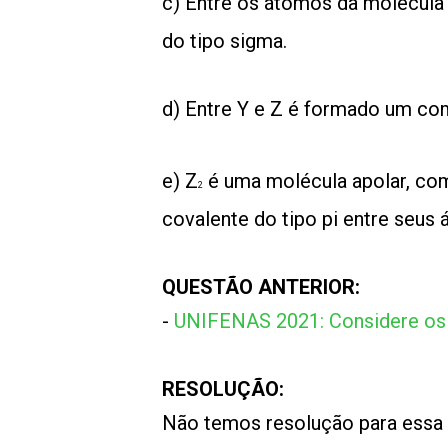
c) Entre os átomos da molécula
do tipo sigma.
d) Entre Y e Z é formado um c
e) Z
é uma molécula apolar, com
2
covalente do tipo pi entre seus
QUESTÃO ANTERIOR:
-
UNIFENAS 2021: Considere os 
RESOLUÇÃO:
Não temos resolução para essa