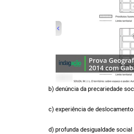
00:00
/
01:00
indagacao
b) denúncia da precariedade soc
c) experiência de deslocamento 
d) profunda desigualdade social e