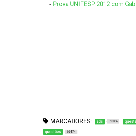
-
Prova UNIFESP 2012 com Gaba
MARCADORES:
ads
questã
39306
questões
63474