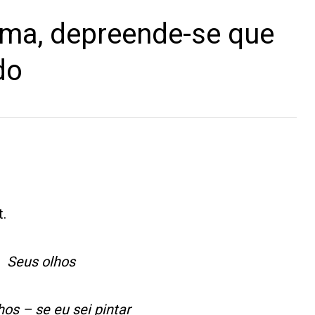
ema, depreende-se que
do
.
Seus olhos
hos – se eu sei pintar