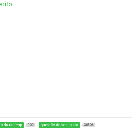
rito
o da unifesp
questão de vestibular
900
30306