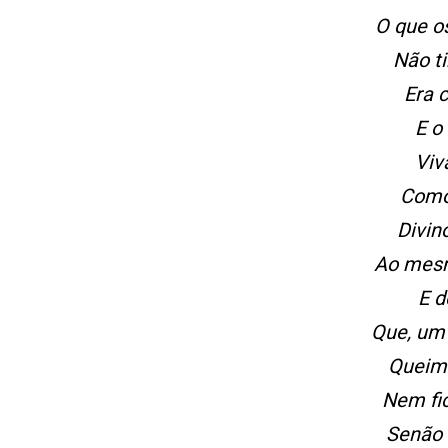
O que o
Não ti
Era 
E o
Viv
Como 
Divin
Ao mesm
E d
Que, um
Queima
Nem fi
Senão 