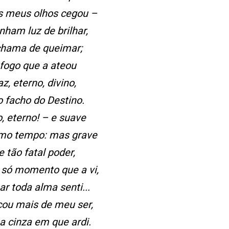
s meus olhos cegou –
nham luz de brilhar,
chama de queimar;
 fogo que a ateou
az, eterno, divino,
facho do Destino.
o, eterno! – e suave
o tempo: mas grave
e tão fatal poder,
 só momento que a vi,
r toda alma senti...
cou mais de meu ser,
a cinza em que ardi.