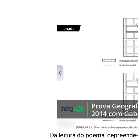
00:00
/
01:00
indagacao
Da leitura do poema, depreende-