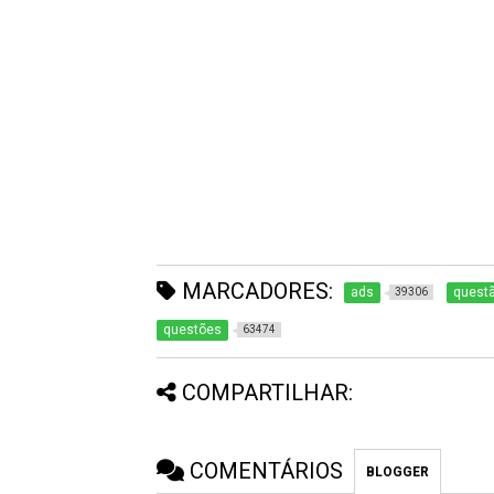
MARCADORES:
ads
questã
39306
questões
63474
COMPARTILHAR:
COMENTÁRIOS
BLOGGER