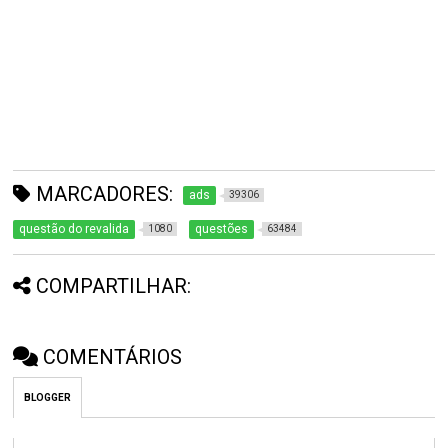
MARCADORES:
ads
39306
questão do revalida
questões
1080
63484
COMPARTILHAR:
COMENTÁRIOS
BLOGGER