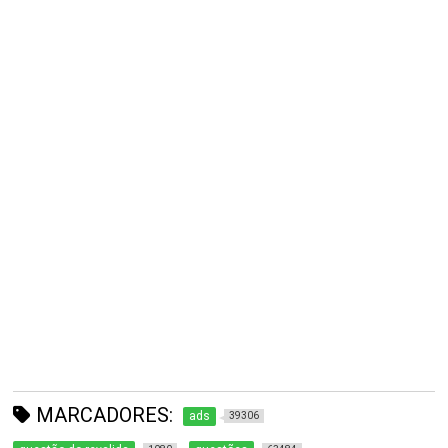
MARCADORES:
ads
39306