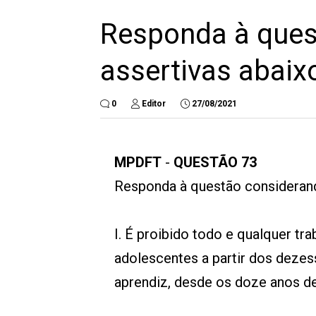
Responda à ques
assertivas abaix
0
Editor
27/08/2021
MPDFT
-
QUESTÃO 73
Responda à questão considerand
I. É proibido todo e qualquer tra
adolescentes a partir dos dezes
aprendiz, desde os doze anos d