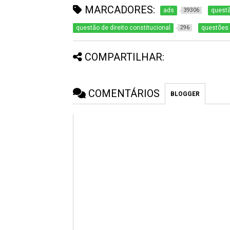
MARCADORES:
ads
quest
39306
questão de direito constitucional
questões
296
COMPARTILHAR:
COMENTÁRIOS
BLOGGER