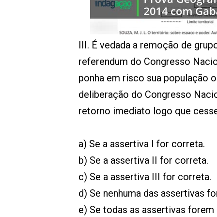
00:00
/
01:00
indagacao
III. É vedada a remoção de grupo
referendum do Congresso Nacion
ponha em risco sua população ou
deliberação do Congresso Nacion
retorno imediato logo que cesse
a) Se a assertiva I for correta.
b) Se a assertiva II for correta.
c) Se a assertiva III for correta.
d) Se nenhuma das assertivas for
e) Se todas as assertivas forem 