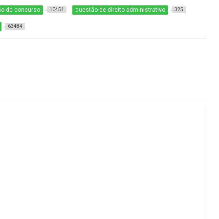
ão de concurso
questão de direito administrativo
10451
325
63484