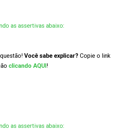
do as assertivas abaixo:
 questão!
Você sabe explicar?
Copie o link
ução
clicando AQUI
!
do as assertivas abaixo: