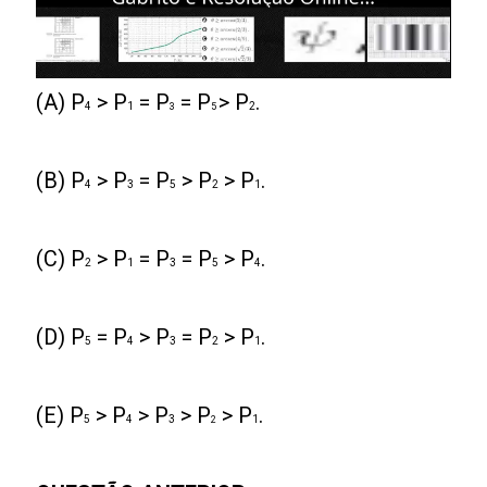
(A) P
> P
= P
= P
> P
.
4
1
2
3
5
(B) P
> P
= P
> P
> P
.
4
3
5
2
1
(C) P
> P
= P
= P
> P
.
2
1
3
5
4
(D) P
= P
> P
= P
> P
.
5
4
3
2
1
(E) P
> P
> P
> P
> P
.
5
4
3
1
2