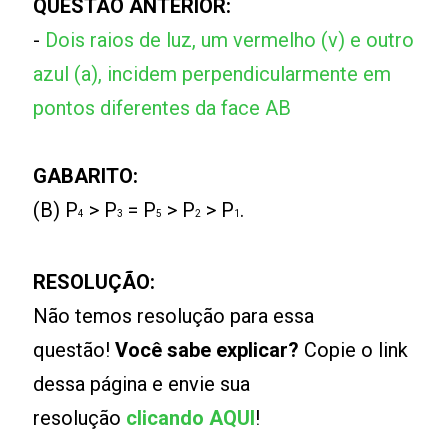
QUESTÃO ANTERIOR:
-
Dois raios de luz, um vermelho (v) e outro
azul (a), incidem perpendicularmente em
pontos diferentes da face AB
GABARITO:
(B) P
> P
= P
> P
> P
.
4
3
5
2
1
RESOLUÇÃO:
Não temos resolução para essa
questão!
Você sabe explicar?
Copie o link
dessa página e envie sua
resolução
clicando AQUI
!