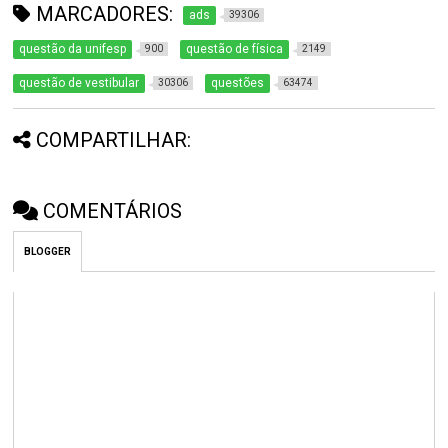
MARCADORES:
ads
39306
questão da unifesp
questão de física
900
2149
questão de vestibular
questões
30306
63474
COMPARTILHAR:
COMENTÁRIOS
BLOGGER