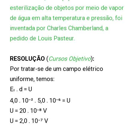
esterilização de objetos por meio de vapor
de água em alta temperatura e pressão, foi
inventada por Charles Chamberland, a
pedido de Louis Pasteur.
RESOLUÇÃO
(
Cursos Objetivo
)
:
Por tratar-se de um campo elétrico
uniforme, temos:
E
. d = U
0
4,0 . 10⁻² . 5,0 . 10⁻⁶ = U
U = 20 . 10⁻⁸ V
U = 2,0 . 10⁻⁷ V