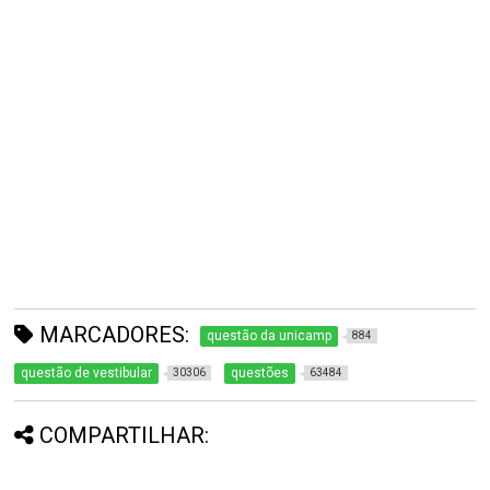
MARCADORES:
questão da unicamp
884
questão de vestibular
questões
30306
63484
COMPARTILHAR: