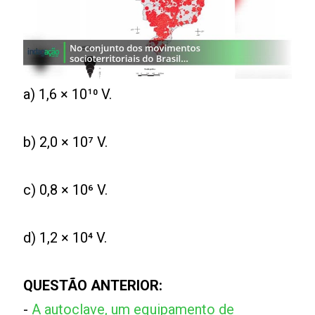
a) 1,6 × 10¹⁰ V.
b) 2,0 × 10⁷ V.
c) 0,8 × 10⁶ V.
d) 1,2 × 10⁴ V.
QUESTÃO ANTERIOR:
-
A autoclave, um equipamento de