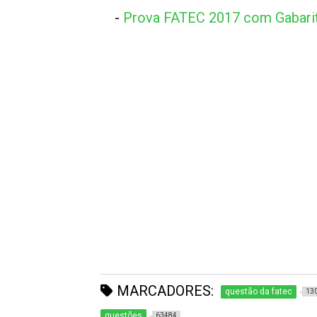
-
Prova FATEC 2017 com Gabari
MARCADORES:
questão da fatec
13
questões
63484