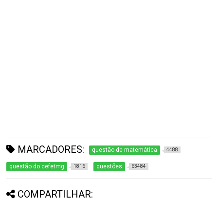
MARCADORES:
questão de matemática
4488
questão do cefetmg
questões
1816
63484
COMPARTILHAR: