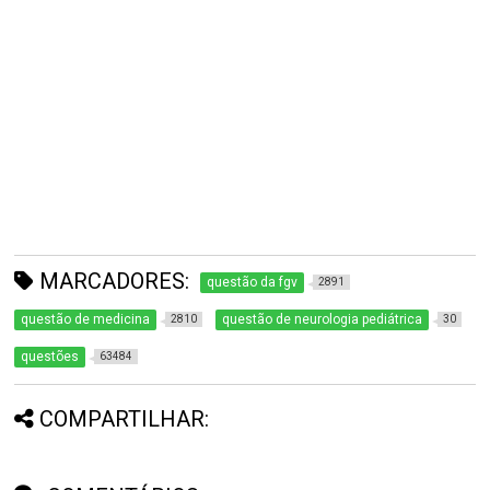
MARCADORES:
questão da fgv
2891
questão de medicina
questão de neurologia pediátrica
2810
30
questões
63484
COMPARTILHAR: