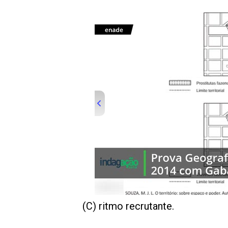
00:00
/
01:00
indagacao
(C) ritmo recrutante.