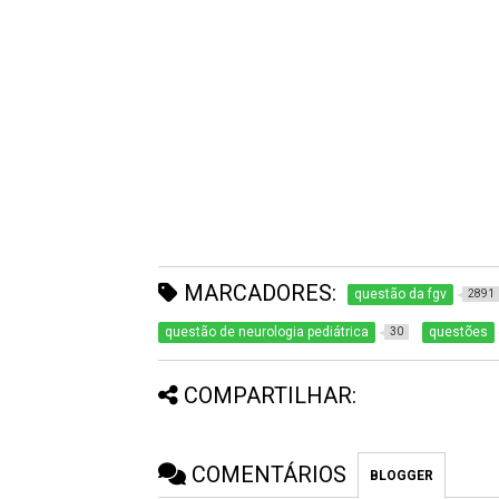
MARCADORES:
questão da fgv
2891
questão de neurologia pediátrica
questões
30
COMPARTILHAR:
COMENTÁRIOS
BLOGGER