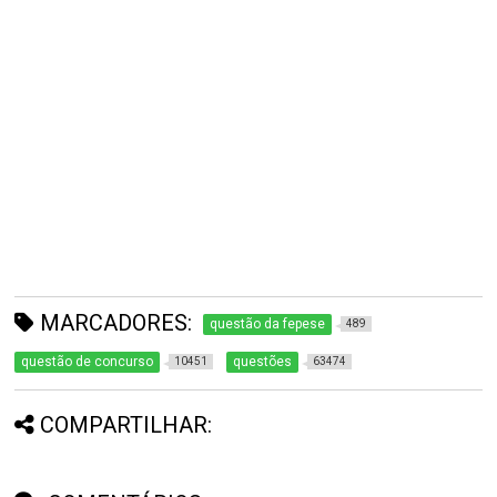
MARCADORES:
questão da fepese
489
questão de concurso
questões
10451
63474
COMPARTILHAR: