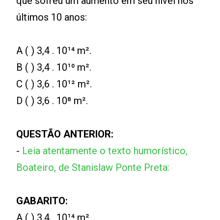
que sofreu um aumento em seu nível nos
últimos 10 anos:
A ( ) 3,4 . 10¹⁴ m².
B ( ) 3,4 . 10¹⁰ m².
C ( ) 3,6 . 10¹² m².
D ( ) 3,6 . 10⁸ m².
QUESTÃO ANTERIOR:
-
Leia atentamente o texto humorístico,
Boateiro, de Stanislaw Ponte Preta:
GABARITO:
A ( ) 3,4 . 10¹⁴ m².