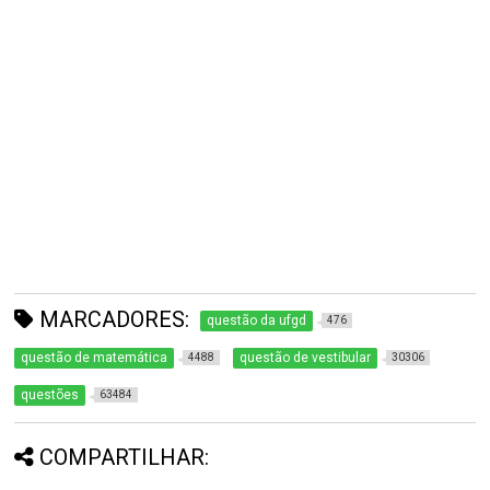
MARCADORES:
questão da ufgd
476
questão de matemática
questão de vestibular
4488
30306
questões
63484
COMPARTILHAR: