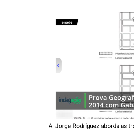
00:00
/
01:00
indagacao
A. Jorge Rodríguez aborda as tr