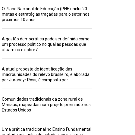
O Plano Nacional de Educação (PNE) inclui 20
metas e estratégias traçadas para o setor nos
próximos 10 anos
A gestão democrática pode ser definida como
um processo político no qual as pessoas que
atuam na e sobre à
A atual proposta de identificação das
macrounidades do relevo brasileiro, elaborada
por Jurandyr Ross, é composta por
Comunidades tradicionais da zona rural de
Manaus, mapeadas num projeto premiado nos
Estados Unidos
Uma prática tradicional no Ensino Fundamental
adotada nas aulas de estudos sociais, mas