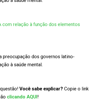
ação à saúde mental.
A com relação à função dos elementos
 a preocupação dos governos latino-
ação à saúde mental.
 questão!
Você sabe explicar?
Copie o link
ução
clicando AQUI
!