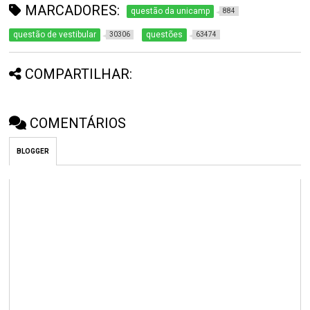
MARCADORES:
questão da unicamp
884
questão de vestibular
questões
30306
63474
COMPARTILHAR:
COMENTÁRIOS
BLOGGER