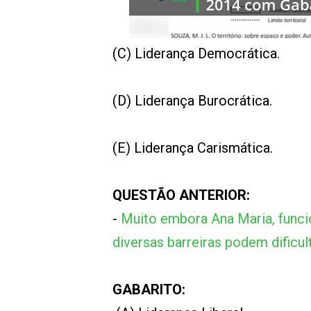
00:00
/
01:00
indagacao
(C) Liderança Democrática.
(D) Liderança Burocrática.
(E) Liderança Carismática.
QUESTÃO ANTERIOR:
-
Muito embora Ana Maria, funci
diversas barreiras podem dificul
GABARITO: