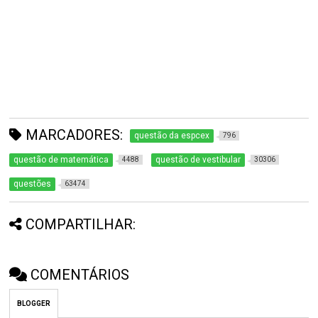
MARCADORES:
questão da espcex
796
questão de matemática
questão de vestibular
4488
30306
questões
63474
COMPARTILHAR:
COMENTÁRIOS
BLOGGER