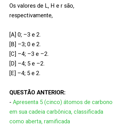
Os valores de L, H e r são,
respectivamente,
[A] 0; –3 e 2.
[B] –3; 0 e 2.
[C] –4; –3 e –2.
[D] –4; 5 e –2.
[E] –4; 5 e 2.
QUESTÃO ANTERIOR:
-
Apresenta 5 (cinco) átomos de carbono
em sua cadeia carbônica, classificada
como aberta, ramificada