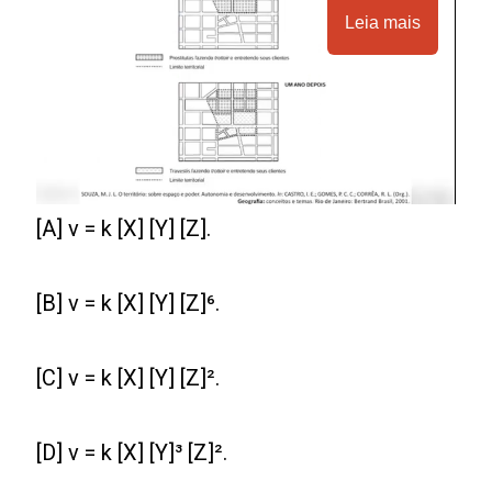
Leia mais
[A] v = k [X] [Y] [Z].
[B] v = k [X] [Y] [Z]⁶.
[C] v = k [X] [Y] [Z]².
[D] v = k [X] [Y]³ [Z]².