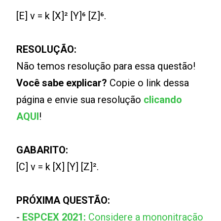
[E] v = k [X]² [Y]⁶ [Z]⁶.
RESOLUÇÃO:
Não temos resolução para essa questão!
Você sabe explicar?
Copie o link dessa
página e envie sua resolução
clicando
AQUI
!
GABARITO:
[C] v = k [X] [Y] [Z]².
PRÓXIMA QUESTÃO:
-
ESPCEX 2021:
Considere a mononitração