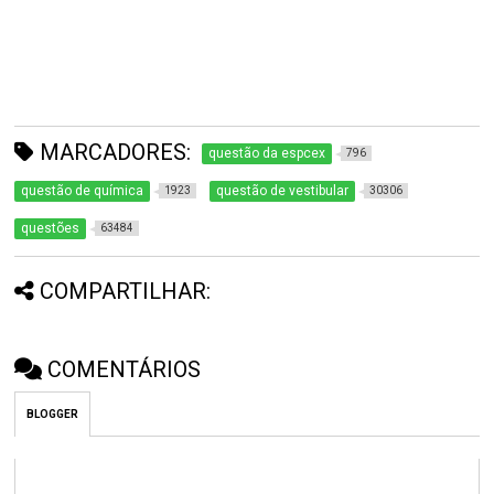
MARCADORES:
questão da espcex
796
questão de química
questão de vestibular
1923
30306
questões
63484
COMPARTILHAR:
COMENTÁRIOS
BLOGGER