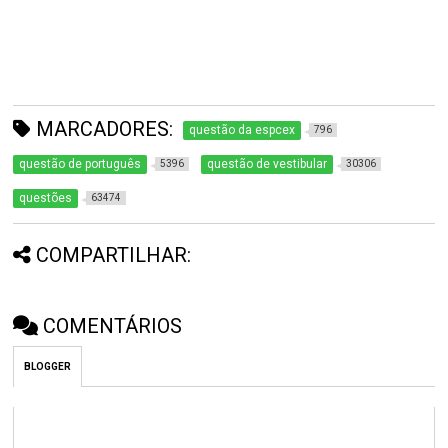
MARCADORES:
questão da espcex
796
questão de português
questão de vestibular
5396
30306
questões
63474
COMPARTILHAR:
COMENTÁRIOS
BLOGGER