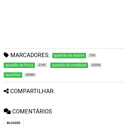
MARCADORES:
questão da espcex
796
questão de física
questão de vestibular
2149
30306
questões
63484
COMPARTILHAR:
COMENTÁRIOS
BLOGGER