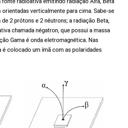
fonte radioativa emitindo radiação Alfa, Beta
orientadas verticalmente para cima. Sabe-se
a de 2 prótons e 2 nêutrons; a radiação Beta,
ativa chamada négatron, que possui a massa
iação Gama é onda eletromagnética. Nas
va é colocado um ímã com as polaridades