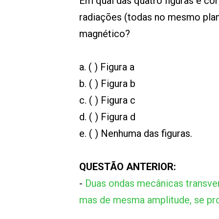
Em qual das quatro figuras é cor
radiações (todas no mesmo plan
magnético?
a. ( ) Figura a
b. ( ) Figura b
c. ( ) Figura c
d. ( ) Figura d
e. ( ) Nenhuma das figuras.
QUESTÃO ANTERIOR:
-
Duas ondas mecânicas transvers
mas de mesma amplitude, se p