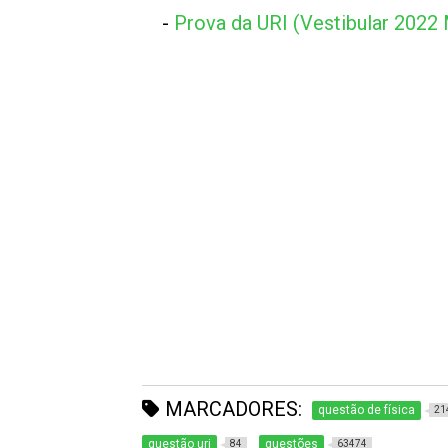
-
Prova da URI (Vestibular 2022
MARCADORES:
questão de física
21
questão uri
questões
84
63474