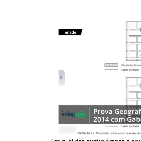
00:00
/
01:00
indagacao