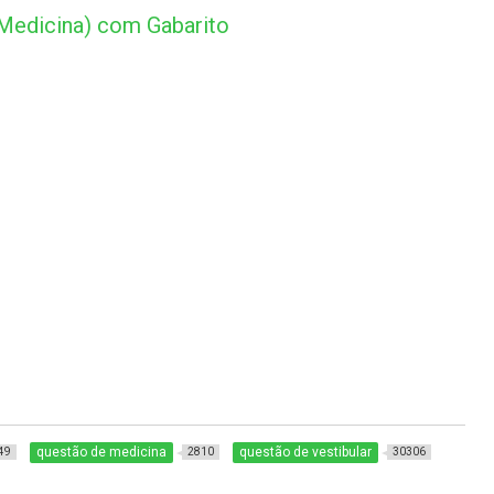
 Medicina) com Gabarito
questão de medicina
questão de vestibular
49
2810
30306