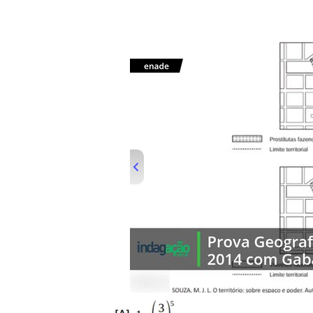
00:00
/
01:00
indagacao