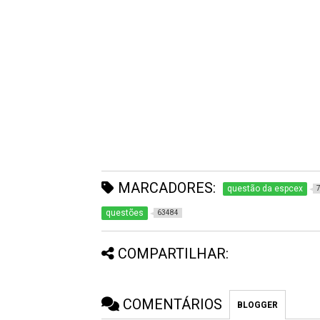
MARCADORES:
questão da espcex
questões
63484
COMPARTILHAR:
COMENTÁRIOS
BLOGGER