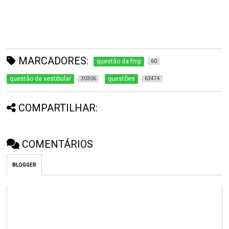
MARCADORES:
questão da fmp
60
questão de vestibular
questões
30306
63474
COMPARTILHAR:
COMENTÁRIOS
BLOGGER