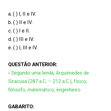
a. ( ) I, II e IV.
b. ( ) II e IV.
c. ( ) I e II.
d. ( ) III e IV.
e. ( ) I, III e IV.
QUESTÃO ANTERIOR:
-
Segundo uma lenda, Arquimedes de
Siracusa (287 a.C. – 212 a.C.), físico,
filósofo, matemático, engenheiro
GABARITO: