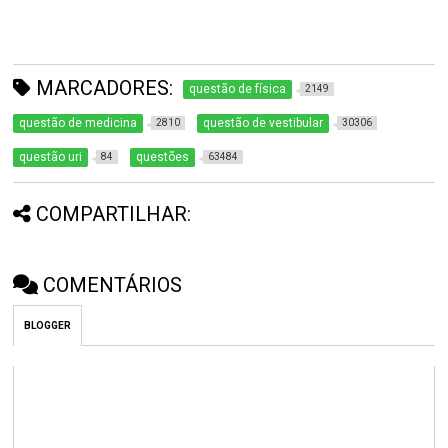
MARCADORES:
questão de física
2149
questão de medicina
questão de vestibular
2810
30306
questão uri
questões
84
63484
COMPARTILHAR:
COMENTÁRIOS
BLOGGER