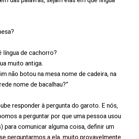
gem das palavras, sejam elas em que língua
mesa?
 é língua de cachorro?
ua muito antiga.
atim não botou na mesa nome de cadeira, na
arede nome de bacalhau?”
oube responder à pergunta do garoto. E nós,
 pomos a perguntar por que uma pessoa usou
as) para comunicar alguma coisa, definir um
E se perguntarmos a ela, muito provavelmente