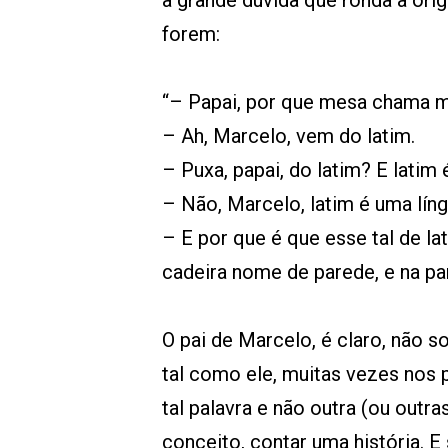
a grande dúvida que ronda a ori
forem:
“– Papai, por que mesa chama 
– Ah, Marcelo, vem do latim.
– Puxa, papai, do latim? E latim
– Não, Marcelo, latim é uma líng
– E por que é que esse tal de l
cadeira nome de parede, e na p
O pai de Marcelo, é claro, não s
tal como ele, muitas vezes nos
tal palavra e não outra (ou outr
conceito, contar uma história. 