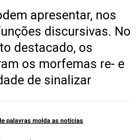
odem apresentar, nos
 funções discursivas. No
to destacado, os
ram os morfemas re- e
dade de sinalizar
e palavras molda as notícias