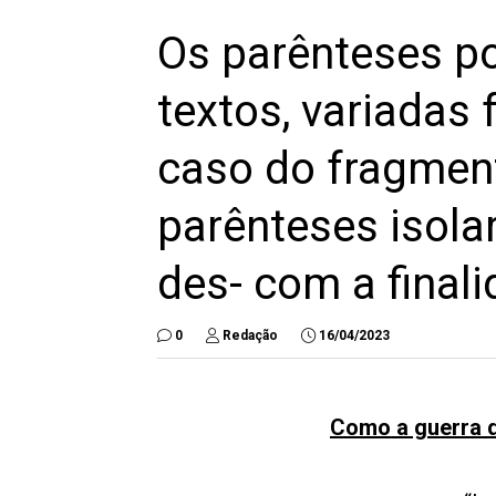
Os parênteses p
textos, variadas
caso do fragmen
parênteses isola
des- com a finali
0
Redação
16/04/2023
Como a guerra d