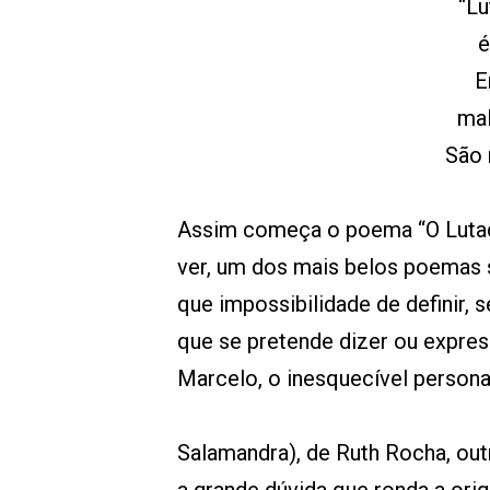
“Lu
é
E
mal
São 
Assim começa o poema “O Lutad
ver, um dos mais belos poemas s
que impossibilidade de definir, 
que se pretende dizer ou expressa
Marcelo, o inesquecível person
Salamandra), de Ruth Rocha, out